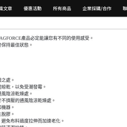
識文章
優惠活動
所有商品
企業採購/合作
AGFORCE產品必定能讓您有不同的使用感受。
終保持最佳狀態。
。
鹼之處。
處晾乾，以免受潮發霉。
通風陰涼乾燥處。
置於不擠壓的通風陰涼乾燥處。
和機器。
生脫膠。
出，避免布料過度拉伸而加速老化。