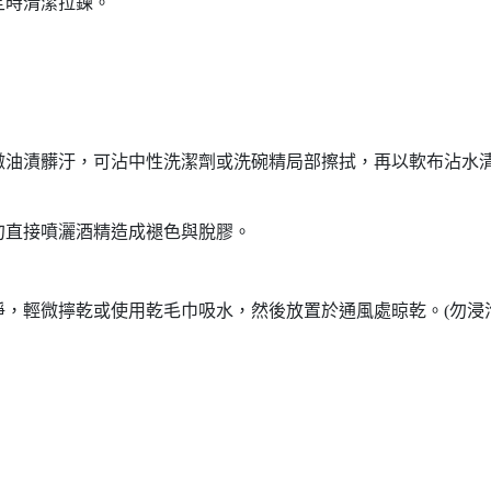
定時清潔拉鍊。
微油漬髒汙，可沾中性洗潔劑或洗碗精局部擦拭，再以軟布沾水
勿直接噴灑酒精造成褪色與脫膠。
，輕微擰乾或使用乾毛巾吸水，然後放置於通風處晾乾。(勿浸