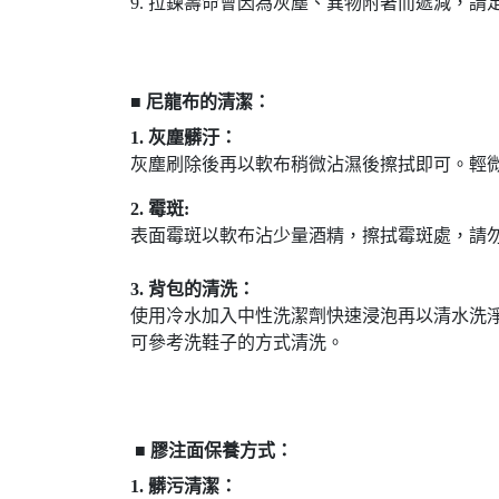
9. 拉鍊壽命會因為灰塵、異物附著而遞減，請
■
尼龍布的清潔：
1. 灰塵髒汙：
灰塵刷除後再以軟布稍微沾濕後擦拭即可。輕
2. 霉斑:
表面霉斑以軟布沾少量酒精，擦拭霉斑處，請
3. 背包的清洗：
使用冷水加入中性洗潔劑快速浸泡再以清水洗淨
可參考洗鞋子的方式清洗。
■
膠注面保養方式：
1. 髒污清潔：