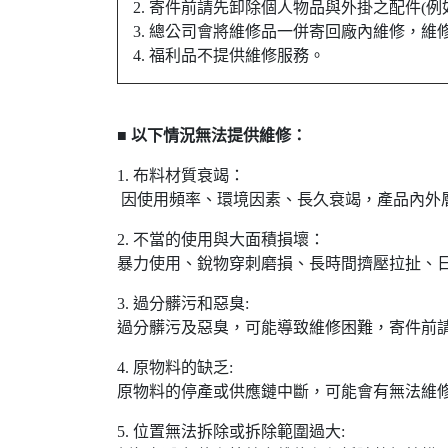
2. 寄件前請先卸除個人物品與外掛之配件(例
3. 總公司會將維修品一併寄回廠內維修，維修
4. 福利品不提供維修服務。
■ 以下情況無法提供維修：
1. 布料材質衰竭：
因使用頻率、環境因素、長久衰竭，產品內外
2. 不當的使用與大面積損壞：
暴力使用、銳物穿刺磨損、長時間擠壓拉扯、
3. 過分髒污和惡臭:
過分髒污及惡臭，可能導致維修困難，寄件前
4. 原物料的缺乏:
原物料的停產或供應鏈中斷，可能會有無法維
5. 位置無法拆除或拆除範圍過大: