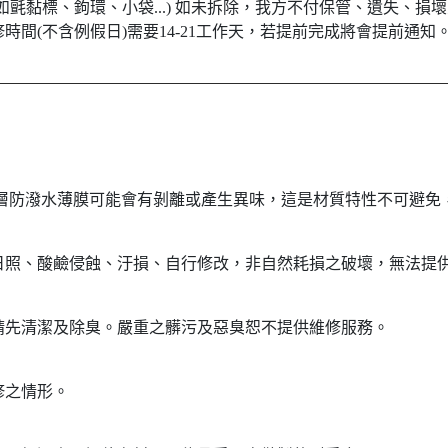
如氈黏標、鉤環、小袋...) 如未拆除，我方不付保管、遺失、損
時間(不含例假日)需要14-21工作天，若提前完成將會提前通知
層防潑水薄膜可能會有剝離或產生異味，這是材質特性不可避免
日照、酸鹼侵蝕、汙損、自行修改，非自然耗損之破壞，無法提
請先清潔及除臭。嚴重之髒污及惡臭恕不提供維修服務。
修之情形。