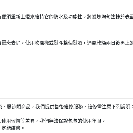
時便須重新上蠟來維持它的防水及功能性。將蠟塊均勻塗抹於表
將霉斑去除，使用吹風機或熨斗整個熨過，通風乾燥兩日後再上
force包袋、服飾類商品，我們提供售後維修服務，維修需注意下列說明
。
個人使用習慣等差異，我們無法保證包包的使用年限。
一定能維修。