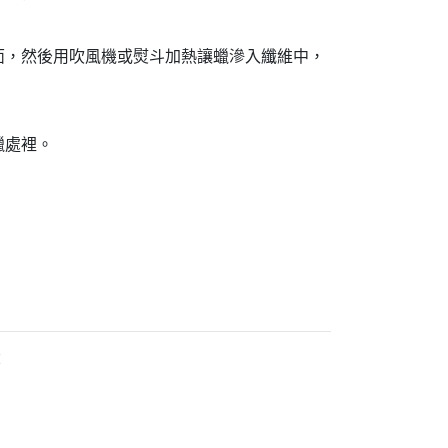
面，然後用吹風機或熨斗加熱讓蠟滲入纖維中，
蠟處裡。
：