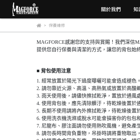
關於我們
知
保養維修
MAGFORCE感謝您的支持與賞賜！我們深信M
提供您自行保養與清潔的方式，讓您的背包始
■ 背包使用注意
1. 經常放置於陽光下過度曝曬可能會造成褪色
2. 請勿靠近火源、高溫、高熱氣或放置於高酸
3. 雨天使用後，請儘快擦拭乾淨，置放於通風
4. 使用背包後，應先清除髒汙，待乾燥後置於
5. 長期不使用請將內外擦拭乾淨，待乾燥後
6. 使用洗衣機洗滌或脫水可能會損害你的包包
7. 尼龍布、膠注面請勿使用熱吹風機，避免產
8. 請勿長時間背負重物，吊掛時請將重物取