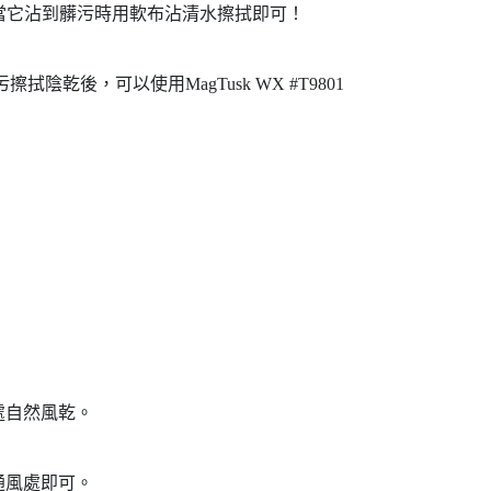
。當它沾到髒污時用軟布沾清水擦拭即可！
後，可以使用MagTusk WX #T9801
處自然風乾。
通風處即可。