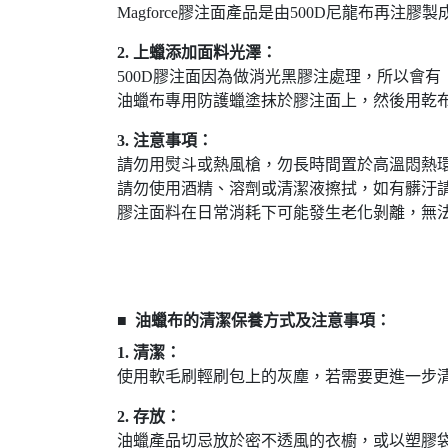
Magforce膠注面產品是由500D尼龍布
2. 上蠟添加面料光澤：
500D膠注面因為做消光黑膠注處理，所以會有「
油蠟布專用防護蠟塗抹於膠注面上，然後用乾
3. 注意事項：
請勿用熨斗或熱風槍，勿長時間置於高溫悶熱
請勿使用酒精、溶劑或清潔液擦拭，如有髒汙
膠注面料在日常消耗下可能發生老化剝離，無
■
油蠟布的清潔保養方式及注意事項：
1. 清潔：
使用軟毛刷輕刷包上的灰塵，若需要更進一步
2. 存放：
油蠟產品切忌放於密不透風的衣櫥，或以塑膠