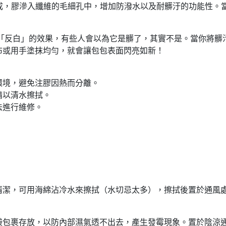
再注膠製成，膠滲入纖維的毛細孔中，增加防潑水以及耐髒汙的功能性
反白」的效果，有些人會以為它是髒了，其實不是。當你將髒污擦拭陰乾
布或用手塗抹均勻，就會讓包包表面閃亮如新！
環境，避免注膠因熱而分離。
請以清水擦拭。
法進行維修。
清潔，可用海綿沾冷水來擦拭（水切忌太多），擦拭後置於通風
袋包裹存放，以防內部濕氣透不出去，產生發霉現象。置於陰涼