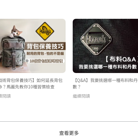
戰術背包保養技巧】如何延長背包
【Q&A】我要挑選哪一種布料和丹
命？馬蓋先教你10種習慣檢查
數？
續閱讀
繼續閱讀
查看更多