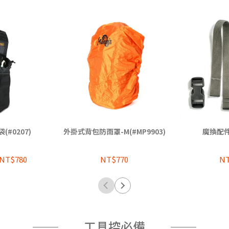
(#0207)
外掛式背包防雨罩-M(#MP9903)
魔換配件包
NT$780
NT$770
NT
工具控必備