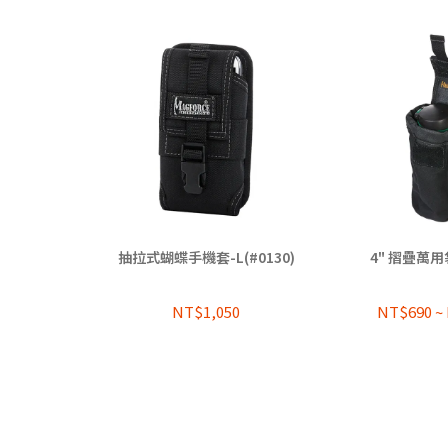
抽拉式蝴蝶手機套-L(#0130)
4" 摺疊萬用袋
NT$1,050
NT$690
~