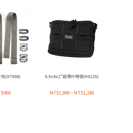
(#7906)
6.5x9x2"超薄什物袋(#0225)
數位模組
$450
NT$1,060
~
NT$1,180