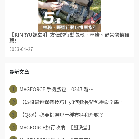
【KINRYU課堂4】方便的行動包款，林務、野營裝備推
薦!
2023-04-27
最新文章
1
MAGFORCE 手機腰包｜0347 新⋯
2
【戰術背包保養技巧】如何延長背包壽命？馬⋯
3
【Q&A】我要挑選哪一種布料和丹數？
4
MAGFORCE旅行收納 -【盥洗篇】