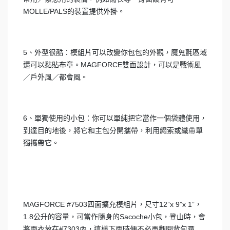
MOLLE/PALS的裝置提供外掛。
5、外型很酷：模組片可以改變你包包的外觀，魔鬼氈區域
還可以黏貼布章。MAGFORCE雙面設計，可以是戰術風
／戶外風／都會風。
6、單獨使用的小包：你可以單純把它當作一個袋體使用，
到達目的地後，將它和主包分開攜帶，利用繩索或織帶單
獨攜帶它。
MAGFORCE #7503四面擴充模組片，尺寸12”x 9”x 1”，
1.8公升的容量，可當作隨身的Sacoche小包，登山時，會
將雨衣放在#7303內，這樣下雨時便不必再翻開背包尋