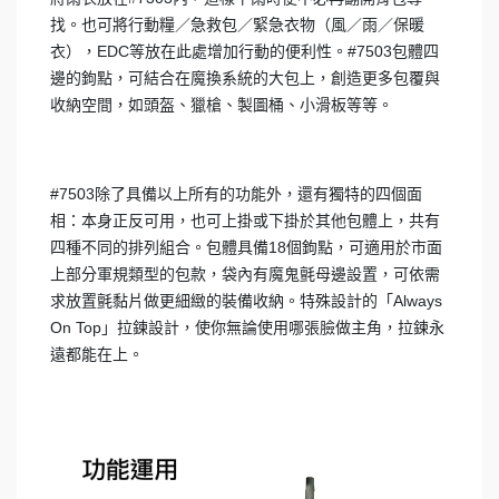
找。也可將行動糧／急救包／緊急衣物（風／雨／保暖
衣），EDC等放在此處增加行動的便利性。#7503包體四
邊的鉤點，可結合在魔換系統的大包上，創造更多包覆與
收納空間，如頭盔、獵槍、製圖桶、小滑板等等。
#7503除了具備以上所有的功能外，還有獨特的四個面
相：本身正反可用，也可上掛或下掛於其他包體上，共有
四種不同的排列組合。包體具備18個鉤點，可適用於市面
上部分軍規類型的包款，袋內有魔鬼氈母邊設置，可依需
求放置氈黏片做更細緻的裝備收納。特殊設計的「Always
On Top」拉鍊設計，使你無論使用哪張臉做主角，拉鍊永
遠都能在上。