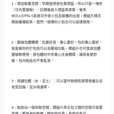
1、增加裝載空間：早期是用來包裹頭盔，所以只是一塊布
（可內置硬板），拉開後放入頭盔再束緊，後來
MOLLE/PALS系統可外掛小包及裝備的出現，模組片樣式
開始複雜起來。當然一個薄的小包也可以這樣使用。
2、壓縮包體體積：包要好背，重心要好。包的重心要好，
就是看你的打包技巧以及壓縮功能。模組片也可當成包體
壓縮帶使用，將包體的中央重心往身體靠，讓背負更舒
服，包內物品也不會亂晃。
3、保護包體（水，泥土）：可以當作物理性屏障保護主包
免受刮傷，泥水噴濺等。
4、創造出一個快取空間：模組片與主包之間的空間可放置
常用／緊急用的裝備，例如雨衣等。背面設有可