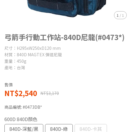
1
/
1
弓箭手行動工作站-840D尼龍(#0473*)
尺寸：H295xW250xD120 mm
材質：840D MAGTEX 彈道尼龍
重量：450g
產地：台灣
售價
NT$2,540
NT$3,170
商品編號:
#0473DB*
600D 840D顏色
840D-深藍/黑
840D-綠
840D-卡其