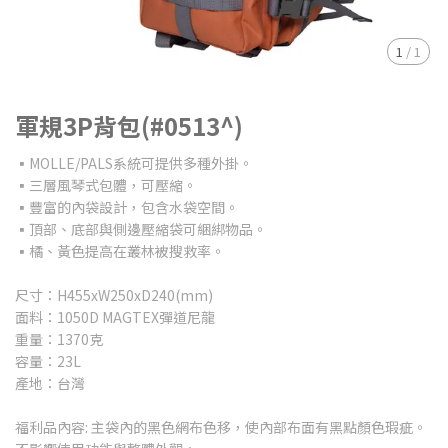
1
/
1
軍規3P背包(#0513^)
▪MOLLE/PALS系統可提供多種外掛。
▪三層風琴式包體，可壓縮。
▪豐富的內袋設計，包含水袋空間。
▪頂部、底部與側邊壓縮袋可綑綁物品。
▪橘、黃色提高在叢林被搜救率。
尺寸：H455xW250xD240(mm)
面料：1050D MAGTEX彈道尼龍
重量：1370克
容量：23L
產地：台灣
福利品內容: 主袋內的黑色網布色移，使內部布面有黑點顏色瑕疵。