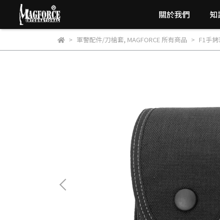
關於我們
知
軍警配件/刀槍套
,
MAGFORCE 所有商品
F1手銬套