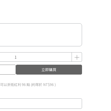
立即購買
 」可以折抵紅利
96
點 (約等於
NT$96
)