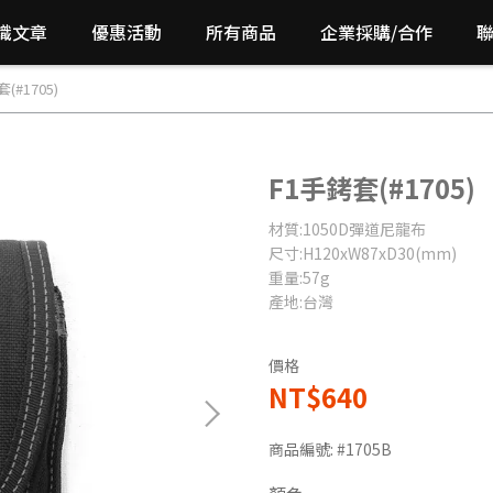
識文章
優惠活動
所有商品
企業採購/合作
(#1705)
F1手銬套(#1705)
材質:1050D彈道尼龍布
尺寸:H120xW87xD30(mm)
重量:57g
產地:台灣
價格
NT$640
商品編號:
#1705B