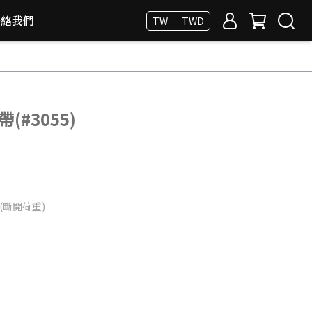
聯絡我們
TW ｜ TWD
(#3055)
N(斷開荷重)