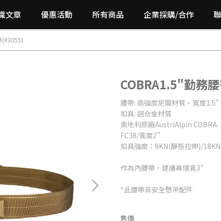
識文章
優惠活動
所有商品
企業採購/合作
#3055)
COBRA1.5"勤務腰帶
腰帶: 高強度尼龍材質，寬度1.5"
扣具: 鋁合金材質
奧地利原廠AustriAlpin COBRA
FC38/寬度2"
扣具強度：9KN(靜態拉伸)/18K
作為內腰帶，建議褲環寬3"
*此腰帶非安全懸吊配件
售價