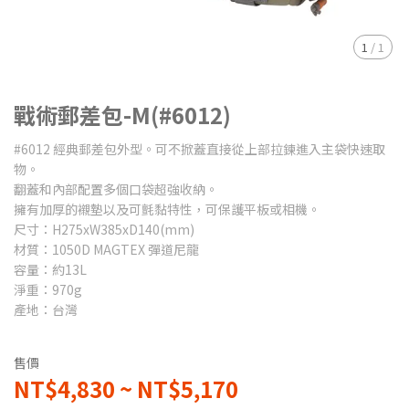
1
/
1
戰術郵差包-M(#6012)
#6012 經典郵差包外型。可不掀蓋直接從上部拉鍊進入主袋快速取
物。
翻蓋和內部配置多個口袋超強收納。
擁有加厚的襯墊以及可氈黏特性，可保護平板或相機。
尺寸：H275xW385xD140(mm)
材質：1050D MAGTEX 彈道尼龍
容量：約13L
淨重：970g
產地：台灣
售價
NT$4,830
~
NT$5,170