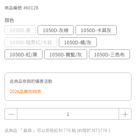
商品編號:
#6012B
顏色
1050D-黑
1050D-灰綠
1050D-卡其灰
1050D-暗栗紅/卡其
1050D-橘/灰
1050D-紅/黑
1050D-寶藍/灰
1050D-三色布
此商品參與的優惠活動
2026品牌月88折
此商品 「 最高 」可以折抵紅利
776
點 (約等於
NT$776
)