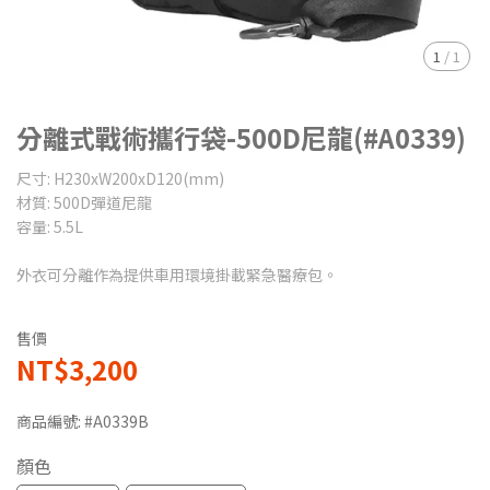
1
/
1
分離式戰術攜行袋-500D尼龍(#A0339)
尺寸: H230xW200xD120(mm)
材質: 500D彈道尼龍
容量: 5.5L
外衣可分離作為提供車用環境掛載緊急醫療包。
售價
NT$3,200
商品編號:
#A0339B
顏色