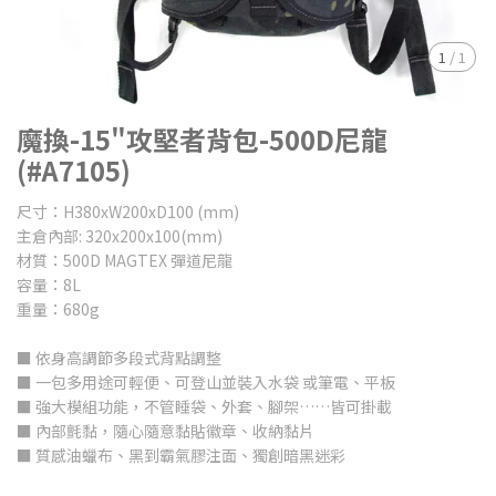
1
/
1
魔換-15"攻堅者背包-500D尼龍
(#A7105)
尺寸：H380xW200xD100 (mm)
主倉內部: 320x200x100(mm)
材質：500D MAGTEX 彈道尼龍
容量：8L
重量：680g
■ 依身高調節多段式背點調整
■ 一包多用途可輕便、可登山並裝入水袋 或筆電、平板
■ 強大模組功能，不管睡袋、外套、腳架……皆可掛載
■ 內部氈黏，隨心隨意黏貼徽章、收納黏片
■ 質感油蠟布、黑到霸氣膠注面、獨創暗黑迷彩