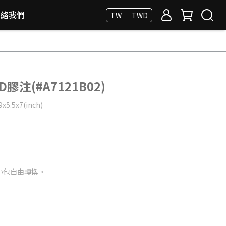
聯絡我們
TW ｜ TWD
膠注(#A7121B02)
x5.5x7(inch)
小包自由轉換。