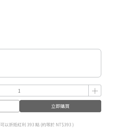
立即購買
 」可以折抵紅利
393
點 (約等於
NT$393
)