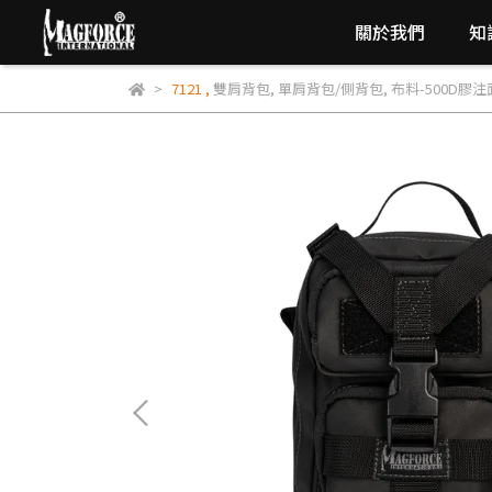
關於我們
知
7121
,
雙肩背包
,
單肩背包/側背包
,
布料-500D膠注