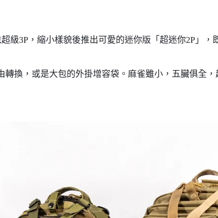
典背包超級3P，縮小樣貌後推出可愛的迷你版「超迷你2P
由轉換，或是大包的外掛增容袋。麻雀雖小，五臟俱全，