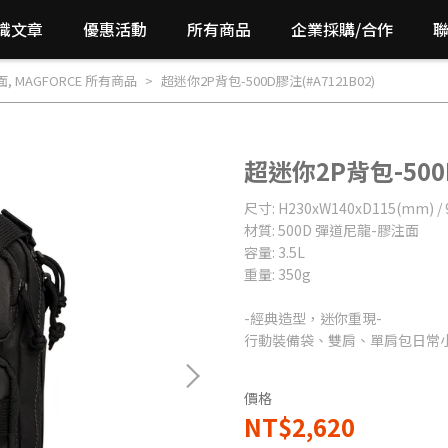
識文章
優惠活動
所有商品
企業採購/合作
面
,
MAGFORCE 所有商品
超迷你2P背包-500D膠注(#A7121B02)
超迷你2P背包-500D
尺寸: H230xW140xD115(mm) / 9
材質: 500D 彈道尼龍-膠注面
容量: 3.5L
重量: 350g
-經典造型，迷你重現-
行動裝備袋、雙肩、單肩包日常
價格
NT$2,620