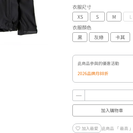
衣服尺寸
XS
S
M
L
衣服顏色
黑
灰綠
卡其
此商品參與的優惠活動
2026品牌月88折
加入購物車
加入最愛
此商品 「 最高