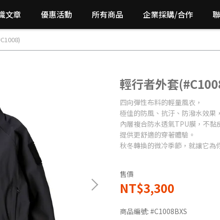
識文章
優惠活動
所有商品
企業採購/合作
1008)
輕行者外套(#C100
四向彈性布料的輕量風衣，
極佳的防風、抗汙、防潑水效果
內層複合防水透氣TPU膜，不黏
提供更舒適的穿著體驗。
秋冬轉換的微冷季節，就讓它為你
售價
NT$3,300
商品編號:
#C1008BXS