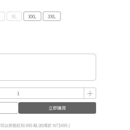
XL
XXL
3XL
立即購買
 」可以折抵紅利
495
點 (約等於
NT$495
)