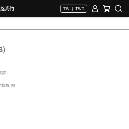
聯絡我們
TW ｜ TWD
8)
，
皮膚，
擋風吧!