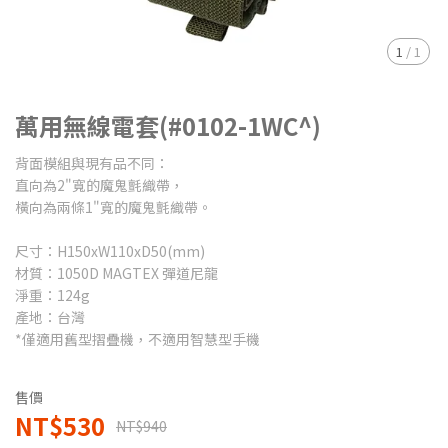
1
/
1
萬用無線電套(#0102-1WC^)
背面模組與現有品不同：
直向為2"寬的魔鬼氈織帶，
橫向為兩條1"寬的魔鬼氈織帶。
尺寸：H150xW110xD50(mm)
材質：1050D MAGTEX 彈道尼龍
淨重：124g
產地：台灣
*僅適用舊型摺疊機，不適用智慧型手機
售價
NT$530
NT$940